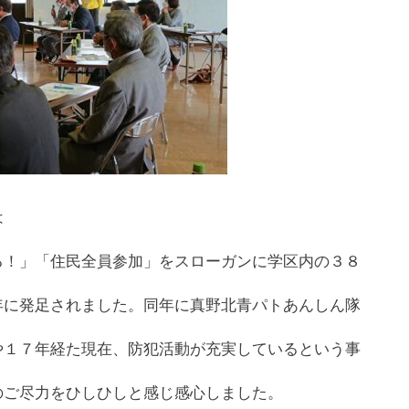
は
る！」「住民全員参加」をスローガンに学区内の３８
年に発足されました。同年に真野北青パトあんしん隊
や１７年経た現在、防犯活動が充実しているという事
のご尽力をひしひしと感じ感心しました。